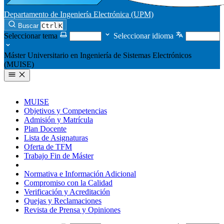
Departamento de Ingeniería Electrónica (UPM)
Buscar
Ctrl
K
Seleccionar tema
Seleccionar idioma
Máster Universitario en Ingeniería de Sistemas Electrónicos
(MUISE)
MUISE
Objetivos y Competencias
Admisión y Matrícula
Plan Docente
Lista de Asignaturas
Oferta de TFM
Trabajo Fin de Máster
Personal y Medios Materiales
Normativa e Información Adicional
Compromiso con la Calidad
Verificación y Acreditación
Quejas y Reclamaciones
Revista de Prensa y Opiniones